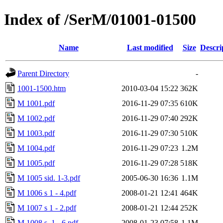
Index of /SerM/01001-01500
Name
Last modified
Size
Descri
Parent Directory
-
1001-1500.htm
2010-03-04 15:22
362K
M 1001.pdf
2016-11-29 07:35
610K
M 1002.pdf
2016-11-29 07:40
292K
M 1003.pdf
2016-11-29 07:30
510K
M 1004.pdf
2016-11-29 07:23
1.2M
M 1005.pdf
2016-11-29 07:28
518K
M 1005 sid. 1-3.pdf
2005-06-30 16:36
1.1M
M 1006 s 1 - 4.pdf
2008-01-21 12:41
464K
M 1007 s 1 - 2.pdf
2008-01-21 12:44
252K
M 1008 s. 1 - 6.pdf
2008-01-23 07:58
1.1M