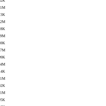
52K
.1M
23K
.2M
28K
.9M
69K
.7M
09K
.4M
14K
.1M
02K
.1M
95K