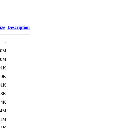
ize
Description
-
.0M
.0M
01K
20K
91K
58K
34K
.4M
.1M
31K