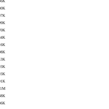
36K
80K
07K
09K
70K
84K
16K
98K
43K
93K
93K
01K
.1M
88K
86K