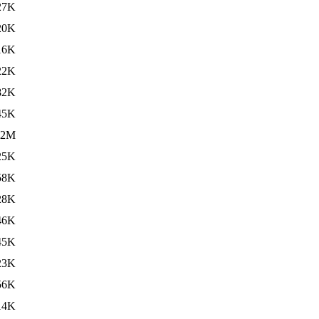
27K
20K
16K
22K
82K
45K
.2M
25K
58K
28K
46K
45K
23K
56K
14K