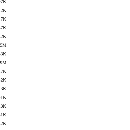
97K
12K
17K
87K
42K
.5M
63K
.9M
27K
42K
13K
51K
23K
31K
32K