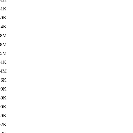
51K
49K
14K
.8M
.8M
.5M
51K
.4M
16K
99K
40K
00K
59K
02K