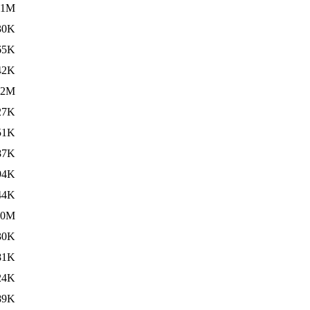
.1M
30K
65K
42K
.2M
27K
51K
87K
94K
44K
.0M
30K
81K
24K
89K