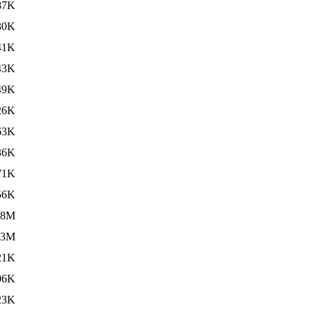
87K
30K
41K
43K
49K
26K
63K
36K
71K
56K
.8M
.3M
21K
06K
23K